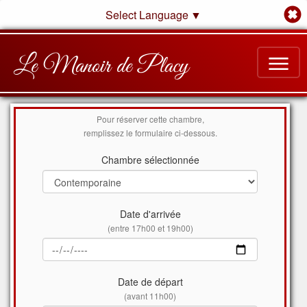
Select Language
▼
Le Manoir de Placy
Pour réserver cette chambre,
remplissez le formulaire ci-dessous.
Chambre sélectionnée
Date d'arrivée
(entre 17h00 et 19h00)
Date de départ
(avant 11h00)